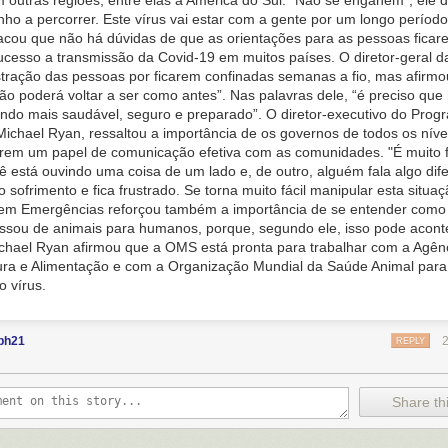
 outras regiões, entre elas a América do Sul. “Não se enganem”, ele 
ho a percorrer. Este vírus vai estar com a gente por um longo período
cou que não há dúvidas de que as orientações para as pessoas fica
cesso a transmissão da Covid-19 em muitos países. O diretor-geral 
stração das pessoas por ficarem confinadas semanas a fio, mas afirm
não poderá voltar a ser como antes”. Nas palavras dele, “é preciso qu
do mais saudável, seguro e preparado”. O diretor-executivo do Prog
ichael Ryan, ressaltou a importância de os governos de todos os níve
rem um papel de comunicação efetiva com as comunidades. "É muito fác
ê está ouvindo uma coisa de um lado e, de outro, alguém fala algo dif
 sofrimento e fica frustrado. Se torna muito fácil manipular esta situa
 em Emergências reforçou também a importância de se entender como
ssou de animais para humanos, porque, segundo ele, isso pode acont
chael Ryan afirmou que a OMS está pronta para trabalhar com a Agê
tura e Alimentação e com a Organização Mundial da Saúde Animal para 
o vírus.
bh21
REPLY
Share thi