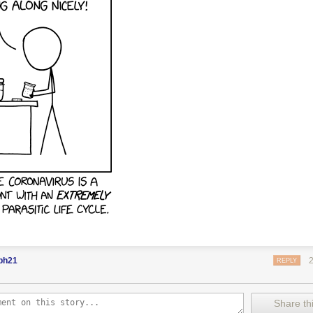
bh21
REPLY
Share thi