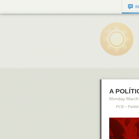
B
A POLÍT
Monday March
PCB – Partid