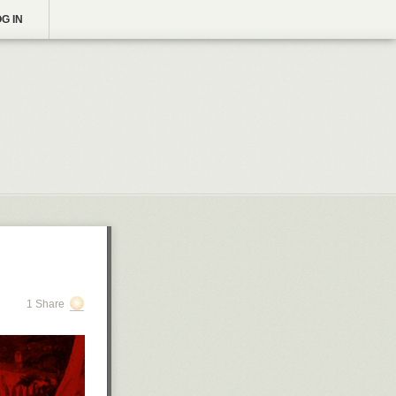
G IN
1 Share