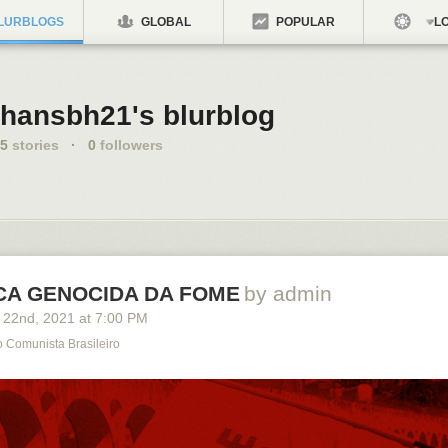
LURBLOGS
GLOBAL
POPULAR
LO
hansbh21's blurblog
5
stories
·
0
followers
ICA GENOCIDA DA FOME
by admin
 22
nd
, 2021
at
7:00 PM
o Comunista Brasileiro