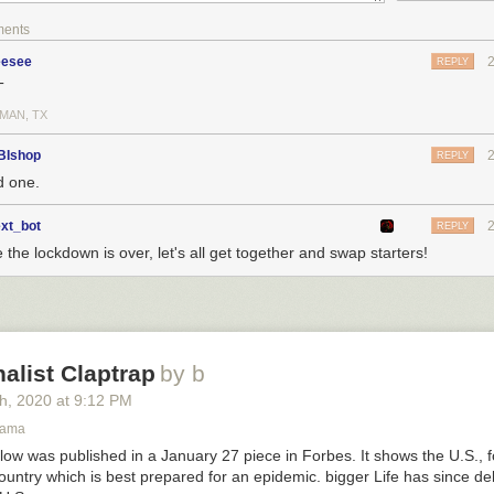
ments
esee
REPLY
T
MAN, TX
BIshop
REPLY
 one.
ext_bot
REPLY
the lockdown is over, let's all get together and swap starters!
alist Claptrap
by b
th
, 2020
at
9:12 PM
bama
ow was published in a January 27 piece in Forbes. It shows the U.S., f
ountry which is best prepared for an epidemic. bigger Life has since d