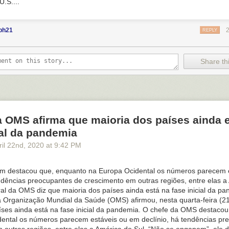
U.S....
bh21
REPLY
Share thi
a OMS afirma que maioria dos países ainda 
ial da pandemia
il 22
nd
, 2020
at
9:42 PM
m destacou que, enquanto na Europa Ocidental os números parecem 
endências preocupantes de crescimento em outras regiões, entre elas a
eral da OMS diz que maioria dos países ainda está na fase inicial da p
da Organização Mundial da Saúde (OMS) afirmou, nesta quarta-feira (21
íses ainda está na fase inicial da pandemia. O chefe da OMS destaco
ental os números parecem estáveis ou em declínio, há tendências pr