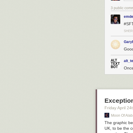
3 public com
emde
#SF
SHER
Gary
Good
alt_t
Once 
Exception
Friday April 24
Moon Of Ala
The graphic bel
UK, to be the c