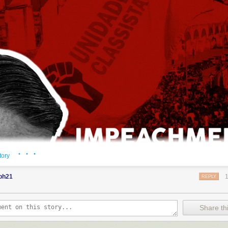
· · ·
tory
bh21
REPLY
Share thi