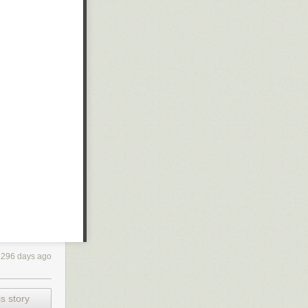
2296 days ago
s story