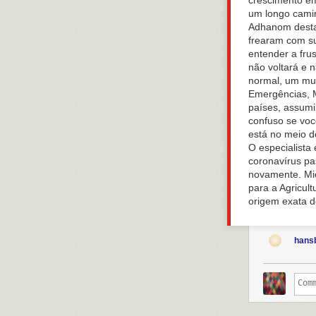
crescimento em
um longo camin
Adhanom desta
frearam com su
entender a fru
não voltará e 
normal, um mun
Emergências, M
países, assumi
confuso se voc
está no meio do
O especialista
coronavírus pa
novamente. Mi
para a Agricul
origem exata d
hans