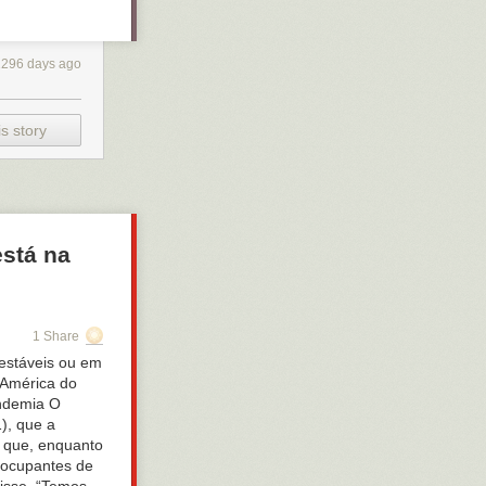
2296 days ago
s story
está na
1 Share
estáveis ou em
 América do
andemia O
), que a
u que, enquanto
eocupantes de