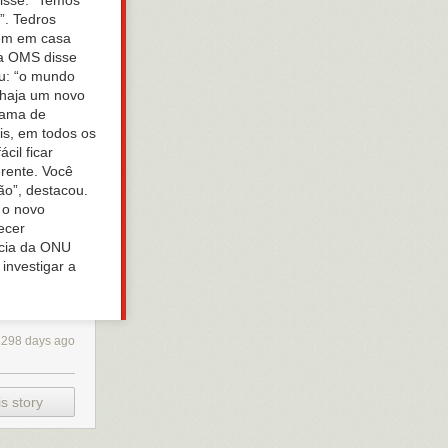
disse. “Temos
”. Tedros
rem em casa
da OMS disse
ou: “o mundo
e haja um novo
rama de
is, em todos os
il ficar
erente. Você
ção”, destacou.
 o novo
ecer
ncia da ONU
investigar a
2298 days ago
s story