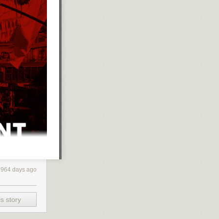
1964 days ago
s story