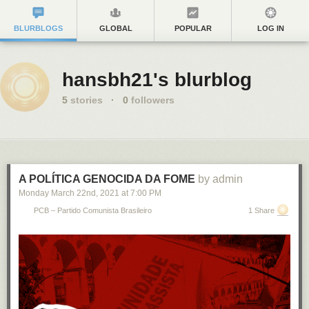
BLURBLOGS
GLOBAL
POPULAR
LOG IN
hansbh21's blurblog
5
stories
·
0
followers
A POLÍTICA GENOCIDA DA FOME
by admin
Monday March 22
nd
, 2021
at
7:00 PM
PCB – Partido Comunista Brasileiro
1 Share