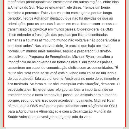
tendências preocupantes de crescimento em outras regiões, entre elas
a América do Sul. “Não se enganem”, ele disse. “Temos um longo
caminho a percorrer. Este vírus vai estar com a gente por um longo
período”. Tedros Adhanom destacou que não há dúvidas de que as
orientações para as pessoas ficarem em casa frearam com sucesso a
transmissão da Covid-19 em muitos países. O diretor-geral da OMS
disse entender a frustração das pessoas por ficarem confinadas
semanas a fio, mas afirmou: “o mundo não voltará e não poderá voltar a
ser como antes”. Nas palavras dele, “é preciso que haja um novo
normal, um mundo mais saudável, seguro e preparado”. O diretor-
executivo do Programa de Emergências, Michael Ryan, ressaltou a
importância de os governos de todos os níveis, em todos os países,
assumirem um papel de comunicação efetiva com as comunidades. "É
muito fácil ficar confuso se você está ouvindo uma coisa de um lado e,
de outro, alguém fala algo diferente. Você está no meio do sofrimento e
fica frustrado. Se torna muito fácil manipular esta situação”, destacou. O
especialista em Emergências reforçou também a importância de se
entender como o novo coronavírus passou de animais para humanos,
porque, segundo ele, isso pode acontecer novamente. Michael Ryan
afirmou que a OMS está pronta para trabalhar com a Agência da ONU
para a Agricultura e Alimentação e com a Organização Mundial da
Saúde Animal para investigar a origem exata do vírus.