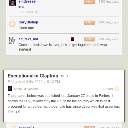
emdeesee
2300 days ago
REPLY
#SFT
SHERMAN, TX
GaryBIshop
2300 days ago
REPLY
Good one.
alt_text_bot
2300 days ago
REPLY
Once the lockdown is over, let's all get together and swap
starters!
Exceptionalist Claptrap
by b
Friday April 24
th
, 2020
at
9:12 PM
Moon Of Alabama
1 Share
The graphic below was published in a January 27 piece in Forbes. It
shows the U.S., followed by the UK, to be the country which is best
prepared for an epidemic. bigger Life has since debunked that assertion.
The U.S....