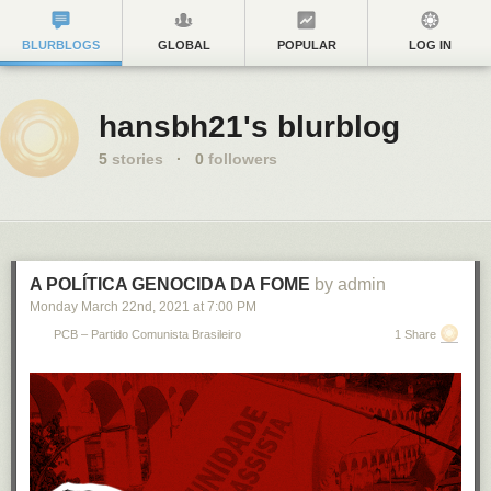
BLURBLOGS
GLOBAL
POPULAR
LOG IN
hansbh21's blurblog
5
stories
·
0
followers
A POLÍTICA GENOCIDA DA FOME
by admin
Monday March 22
nd
, 2021
at
7:00 PM
PCB – Partido Comunista Brasileiro
1 Share