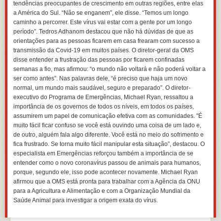
tendências preocupantes de crescimento em outras regiões, entre elas
a América do Sul. “Não se enganem”, ele disse. “Temos um longo
caminho a percorrer. Este vírus vai estar com a gente por um longo
período”. Tedros Adhanom destacou que não há dúvidas de que as
orientações para as pessoas ficarem em casa frearam com sucesso a
transmissão da Covid-19 em muitos países. O diretor-geral da OMS
disse entender a frustração das pessoas por ficarem confinadas
semanas a fio, mas afirmou: “o mundo não voltará e não poderá voltar a
ser como antes”. Nas palavras dele, “é preciso que haja um novo
normal, um mundo mais saudável, seguro e preparado”. O diretor-
executivo do Programa de Emergências, Michael Ryan, ressaltou a
importância de os governos de todos os níveis, em todos os países,
assumirem um papel de comunicação efetiva com as comunidades. "É
muito fácil ficar confuso se você está ouvindo uma coisa de um lado e,
de outro, alguém fala algo diferente. Você está no meio do sofrimento e
fica frustrado. Se torna muito fácil manipular esta situação”, destacou. O
especialista em Emergências reforçou também a importância de se
entender como o novo coronavírus passou de animais para humanos,
porque, segundo ele, isso pode acontecer novamente. Michael Ryan
afirmou que a OMS está pronta para trabalhar com a Agência da ONU
para a Agricultura e Alimentação e com a Organização Mundial da
Saúde Animal para investigar a origem exata do vírus.