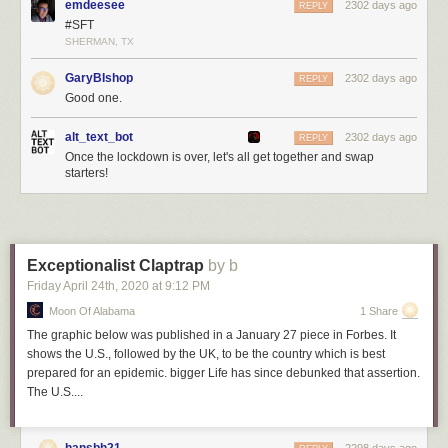
emdeesee
2302 days ago
REPLY
#SFT
SHERMAN, TX
GaryBIshop
2302 days ago
REPLY
Good one.
alt_text_bot
2302 days ago
REPLY
Once the lockdown is over, let's all get together and swap
starters!
Exceptionalist Claptrap
by b
Friday April 24
th
, 2020
at
9:12 PM
Moon Of Alabama
1 Share
The graphic below was published in a January 27 piece in Forbes. It
shows the U.S., followed by the UK, to be the country which is best
prepared for an epidemic. bigger Life has since debunked that assertion.
The U.S....